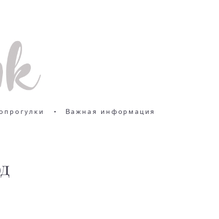
опрогулки
•
Важная информация
од