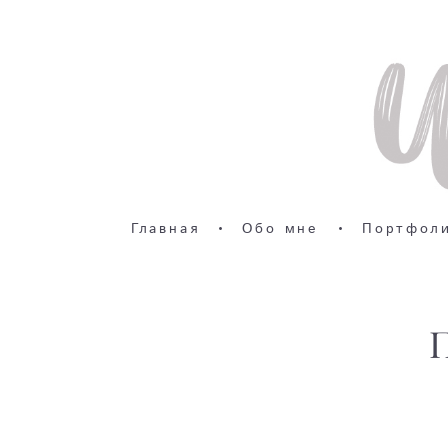
Главная
•
Обо мне
•
Портфол
П